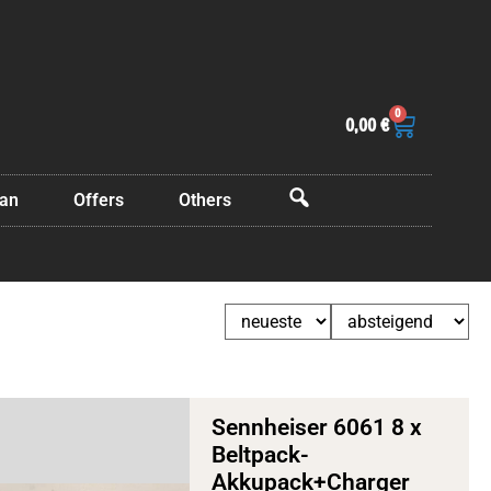
0
0,00
€
Can
Offers
Others
OffCanvas
Sennheiser 6061 8 x
Beltpack-
Akkupack+Charger