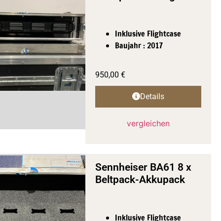
Inklusive Flightcase
Baujahr : 2017
950,00
€
Details
vergleichen
Sennheiser BA61 8 x
Beltpack-Akkupack
Inklusive Flightcase