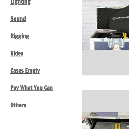
Lighting
Sound
Rigging
Video
Cases Empty
Pay What You Can
Others