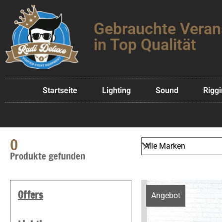
Gebrauchte Veran
in Top Qualität
Startseite
Lighting
Sound
Rigg
0
Produkte gefunden
Offers
Angebot