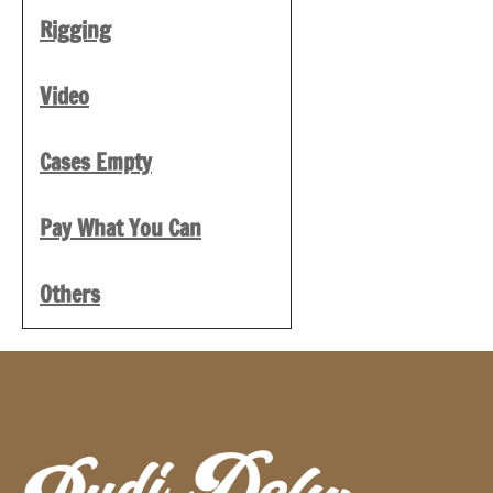
Rigging
Video
Cases Empty
Pay What You Can
Others