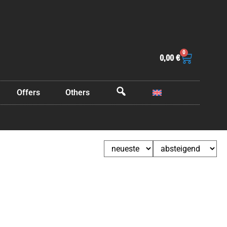
0
0,00
€
Offers
Others
OffCanvas