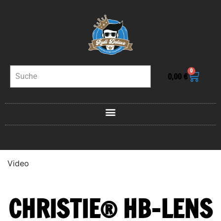
0
0,00
€
Video
CHRISTIE® HB-LENS