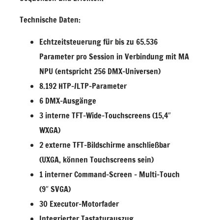
Technische Daten:
Echtzeitsteuerung für bis zu 65.536
Parameter pro Session in Verbindung mit MA
NPU (entspricht 256 DMX-Universen)
8.192 HTP-/LTP-Parameter
6 DMX-Ausgänge
3 interne TFT-Wide-Touchscreens (15,4″
WXGA)
2 externe TFT-Bildschirme anschließbar
(UXGA, können Touchscreens sein)
1 interner Command-Screen – Multi-Touch
(9″ SVGA)
30 Executor-Motorfader
Integrierter Tastaturauszug