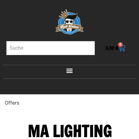
0
0,00
€
Offers
MA LIGHTING