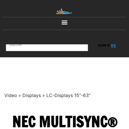
0
0,00
€
Video
»
Displays
»
LC-Displays 15“-63“
NEC MULTISYNC®