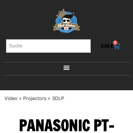
0
0,00
€
Video
»
Projectors
»
3DLP
PANASONIC PT-